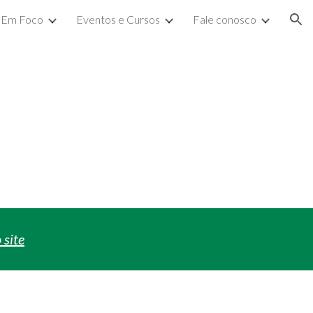
Em Foco
Eventos e Cursos
Fale conosco
ion
 site