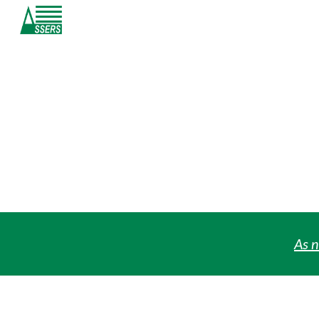
Sk
As n